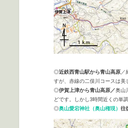
◎
近鉄西青山駅から青山高原
／
すが、赤線の二俣川コースは美
◎
伊賀上津
から青山高原
／
奥山
どです。しかし3時間近くの単
◎
奥山愛宕神社（奥山権現）
往