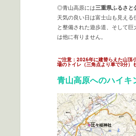
◎青山高原には
三重県ふるさと
天気の良い日は富士山も見える
と整備された遊歩道、そして巨
は他に有りません。
ご注意：2026年に建替らえた山
場のトイレ（三角点より車で3分）
青山高原へのハイキ