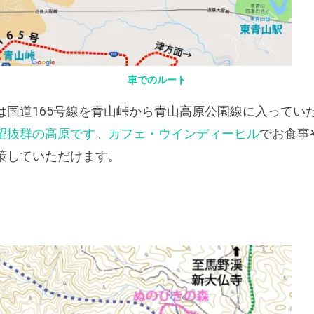
車でのルート
は国道165号線を青山峠から青山高原公園線に入ってい
望抜群の高原です
。
カフェ・ウインディーヒル
でお食事
策していただけます。