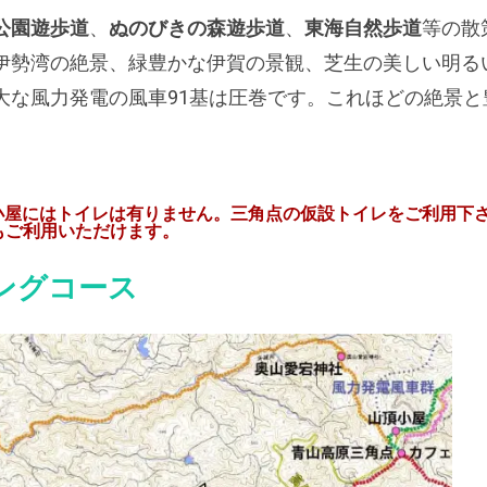
公園遊歩道
、
ぬのびきの森遊歩道
、
東海自然歩道
等の散
伊勢湾の絶景、緑豊かな伊賀の景観、芝生の美しい明る
大な風力発電の風車91基は圧巻です。これほどの絶景
頂小屋にはトイレは有りません。三角点の仮設トイレをご利用下
もご利用いただけます。
ングコース