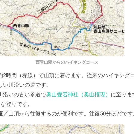
西青山駅からのハイキングコース
約2時間（赤線）で山頂に着けます。従来のハイキング
しい川沿いの道です。
川沿いの古い参道で
奥山愛宕神社（奥山権現）
に至りま
調な登りです。
復／
山頂から往復するのが便利です。往復50分ほどです