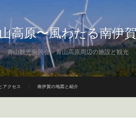
山高原〜風わたる南伊
青山観光振興会・青山高原周辺の施設と観光
とアクセス
南伊賀の地図と紹介