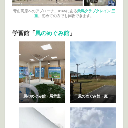
青山高原へのアプローチ、R165にある
乗馬クラブクレイン 三
重
。初めての方でも体験できます。
学習館「
風のめぐみ館
」
風のめぐみ館・展示室
風のめぐみ館・庭