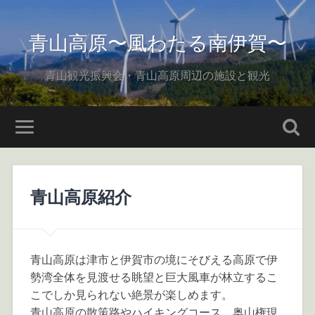
青山高原〜風わたる南伊賀〜
青山観光振興会・青山高原周辺の施設と観光
青山高原紹介
青山高原は津市と伊賀市の境にそびえる高原で伊
勢湾全体を見渡せる眺望と巨大風車が林立するこ
こでしか見られない絶景が楽しめます。
青山高原の散策路やハイキングコース、奥山権現