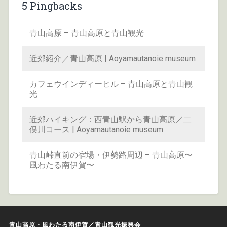
5 Pingbacks
青山高原 – 青山高原と青山観光
近郊紹介／青山高原 | Aoyamautanoie museum
カフェウインディーヒル – 青山高原と青山観
光
近郊ハイキング：西青山駅から青山高原／二
俣川コース | Aoyamautanoie museum
青山峠直前の宿場・伊勢路周辺 – 青山高原〜
風わたる南伊賀〜
青山高原・風わたる南伊賀／青山観光振興会