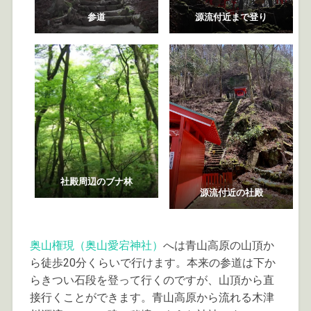
参道
源流付近まで登り
社殿周辺のブナ林
源流付近の社殿
奥山権現（奥山愛宕神社）
へは青山高原の山頂か
ら徒歩20分くらいで行けます。本来の参道は下か
らきつい石段を登って行くのですが、山頂から直
接行くことができます。青山高原から流れる木津