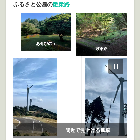
ふるさと公園の
散策路
あせびの丘
散策路
間近で見上げる風車
風