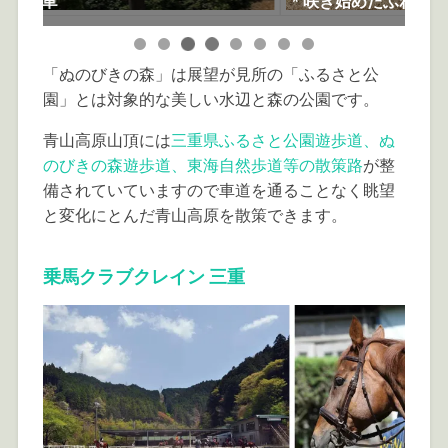
* 咲き始めたふれあい広場の桜
森
「ぬのびきの森」は展望が見所の「ふるさと公
園」とは対象的な美しい水辺と森の公園です。
青山高原山頂には
三重県ふるさと公園遊歩道、ぬ
のびきの森遊歩道、東海自然歩道等の散策路
が整
備されていていますので車道を通ることなく眺望
と変化にとんだ青山高原を散策できます。
乗馬クラブクレイン 三重