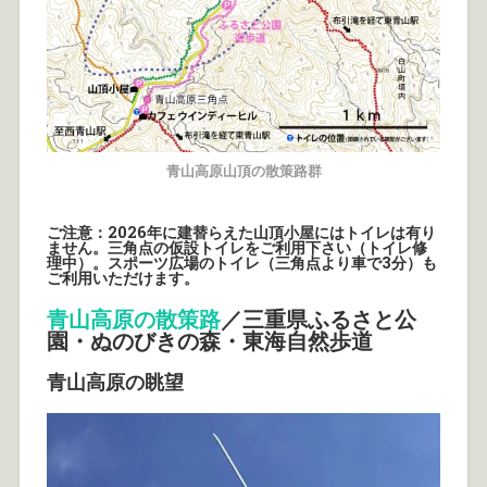
青山高原山頂の散策路群
ご注意：2026年に建替らえた山頂小屋にはトイレは有り
ません。三角点の仮設トイレをご利用下さい（トイレ修
理中）。スポーツ広場のトイレ（三角点より車で3分）も
ご利用いただけます。
青山高原の散策路
／三重県ふるさと公
園・ぬのびきの森・東海自然歩道
青山高原の眺望