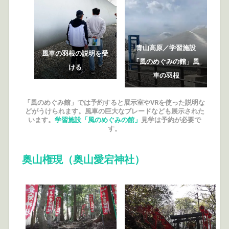
青山高原／学習施設
風車の羽根の説明を受
「風のめぐみの館」風
ける
車の羽根
「風のめぐみ館」では予約すると展示室やVRを使った説明な
どがうけられます。風車の巨大なブレードなども展示された
います。
学習施設「風のめぐみの館」
見学は予約が必要で
す。
奥山権現（奥山愛宕神社）