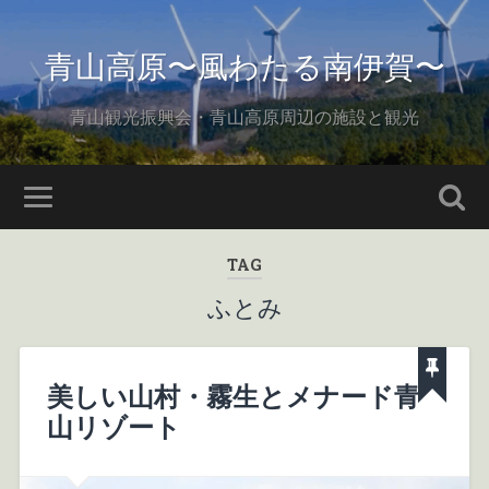
青山高原〜風わたる南伊賀〜
青山観光振興会・青山高原周辺の施設と観光
TAG
ふとみ
美しい山村・霧生とメナード青
山リゾート