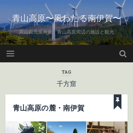
青山高原〜風わたる南伊賀〜
青山観光振興会・青山高原周辺の施設と観光
TAG
千方窟
青山高原の麓・南伊賀