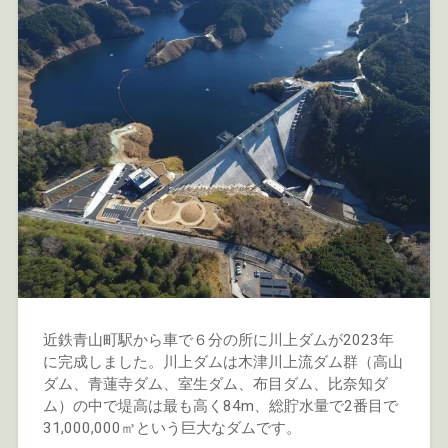
近鉄青山町駅から車で６分の所に川上ダムが2023年
に完成しました。川上ダムは木津川上流ダム群（高山
ダム、青蓮寺ダム、室生ダム、布目ダム、比奈知ダ
ム）の中で堤高は最も高く84m、総貯水量で2番目で
31,000,000㎥という巨大なダムです。