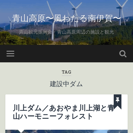
青山高原〜風わたる南伊賀〜
青山観光振興会・青山高原周辺の施設と観光
TAG
建設中ダム
川上ダム／あおやま川上湖と青
山ハーモニーフォレスト