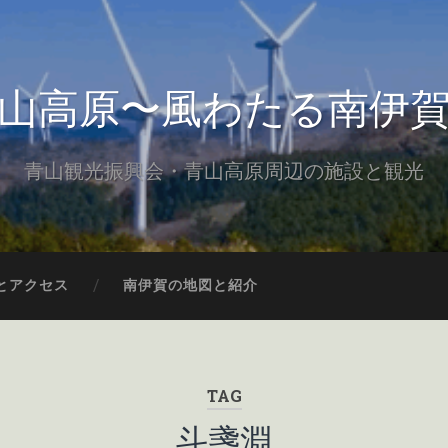
山高原〜風わたる南伊
青山観光振興会・青山高原周辺の施設と観光
とアクセス
南伊賀の地図と紹介
TAG
斗盞淵