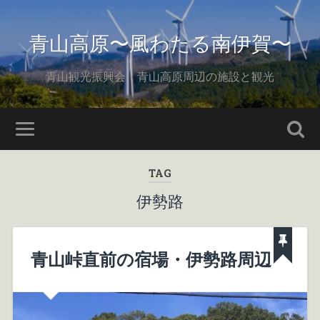
青山高原〜風わたる南伊賀〜
青山観光振興会・青山高原周辺の施設と観光
TAG
伊勢路
青山峠直前の宿場・伊勢路周辺