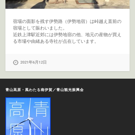
宿場の面影を残す伊勢路（伊勢地宿）は峠越え直前の
宿場として賑わいました。
近鉄上津駅近郊には伊勢地宿の他、地元の産物が買え
る市場や由緒ある寺社が点在しています。
2021年6月12日
青山高原・風わたる南伊賀／青山観光振興会