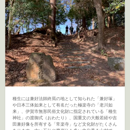
種生には兼好法師終焉の地として知られた「兼好塚」
や日本三体如来として有名だった極楽寺の「老川如
来」、伊賀市無形民俗文化財に指定されている「種生
神社」の渡御式（おわたり）、国重文の大般若経や吉
田兼好像を所有する「常楽寺」など文化財がたくさん