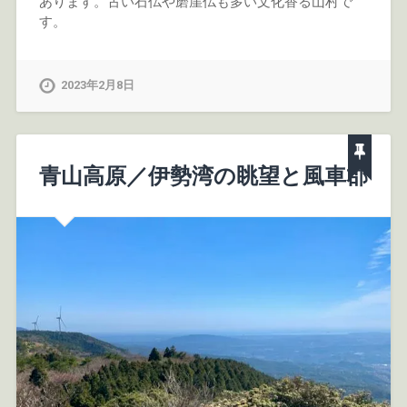
あります。古い石仏や磨崖仏も多い文化香る山村で
す。
2023年2月8日
青山高原／伊勢湾の眺望と風車郡