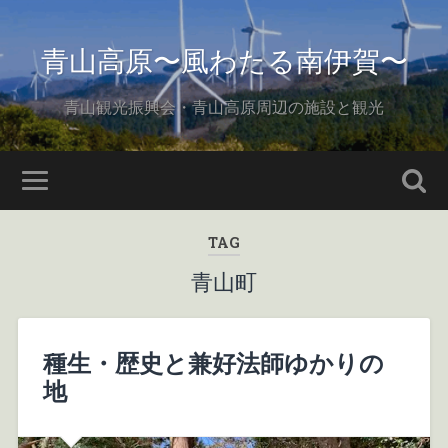
青山高原〜風わたる南伊賀〜
青山観光振興会・青山高原周辺の施設と観光
TAG
青山町
種生・歴史と兼好法師ゆかりの
地