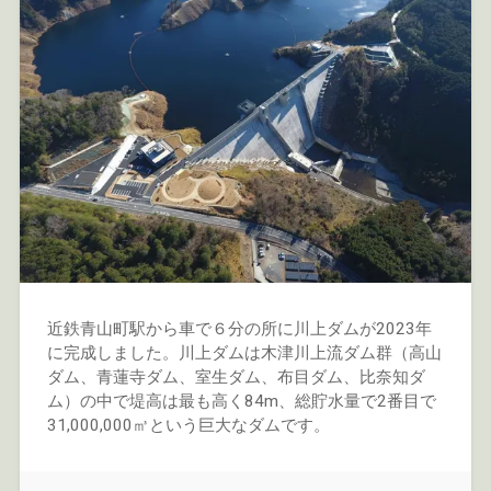
近鉄青山町駅から車で６分の所に川上ダムが2023年
に完成しました。川上ダムは木津川上流ダム群（高山
ダム、青蓮寺ダム、室生ダム、布目ダム、比奈知ダ
ム）の中で堤高は最も高く84m、総貯水量で2番目で
31,000,000㎥という巨大なダムです。