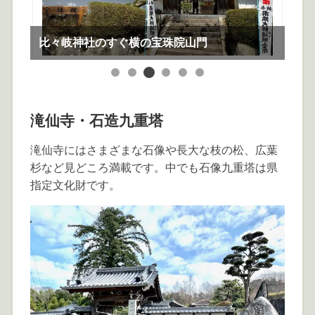
比々岐神社のすぐ横の宝珠院山門
宝
滝仙寺・石造九重塔
滝仙寺にはさまざまな石像や長大な枝の松、広葉
杉など見どころ満載です。中でも石像九重塔は県
指定文化財です。