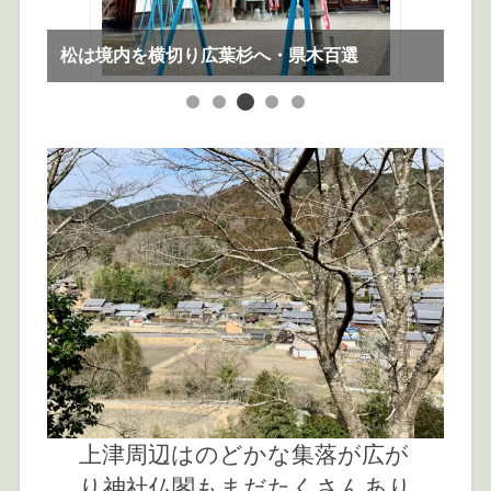
松は境内を横切り広葉杉へ・県木百選
か
上津周辺はのどかな集落が広が
り神社仏閣もまだたくさんあり