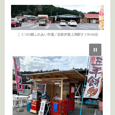
こうづの郷ふれあい市場／近鉄伊賀上津駅すぐR165沿