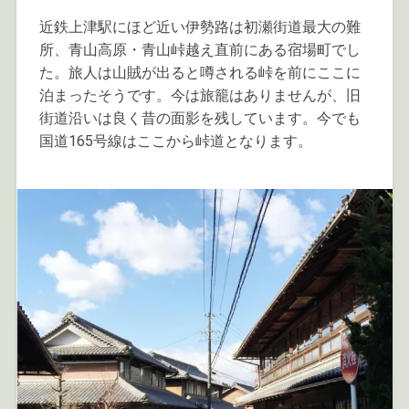
近鉄上津駅にほど近い伊勢路は初瀬街道最大の難
所、青山高原・青山峠越え直前にある宿場町でし
た。旅人は山賊が出ると噂される峠を前にここに
泊まったそうです。今は旅籠はありませんが、旧
街道沿いは良く昔の面影を残しています。今でも
国道165号線はここから峠道となります。