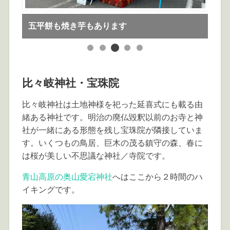
ア
五平餅も焼き芋もあります
っ
比々岐神社・宝珠院
比々岐神社は土地神様を祀った延喜式にも載る由
緒ある神社です。明治の廃仏毀釈以前のお寺と神
社が一緒にある形態を残し宝珠院が隣接していま
す。いくつもの鳥居、巨木の茂る鎮守の森、春に
は桜が美しい不思議な神社／寺院です。
青山高原の奥山愛宕神社
へはここから２時間のハ
イキングです。