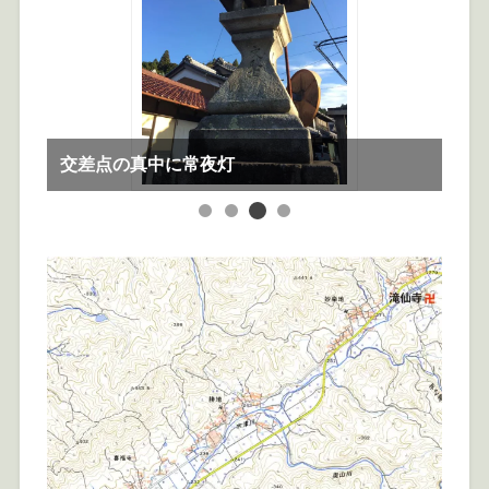
交差点の真中に常夜灯
宿