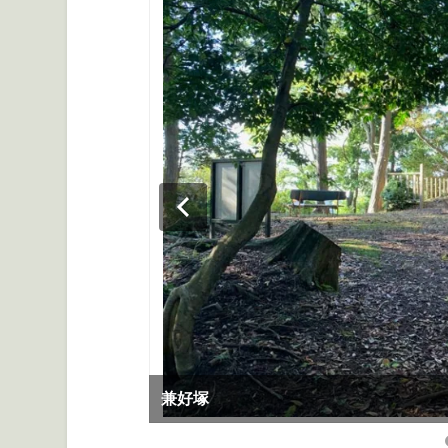
服部土芳の句碑「月添いて かなしさ