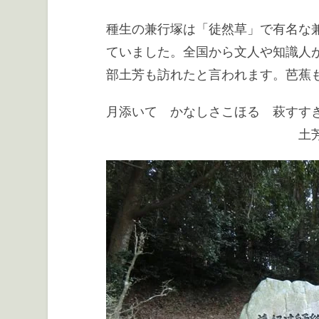
種生の兼行塚は「徒然草」で有名な
ていました。全国から文人や知識人
部土芳も訪れたと言われます。芭蕉
月添いて かなしさこほる 萩す
土