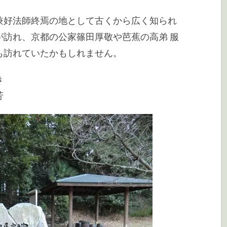
兼好法師終焉の地として古くから広く知られ
が訪れ、京都の公家篠田厚敬や芭蕉の高弟 服
も訪れていたかもしれません。
すき
芳