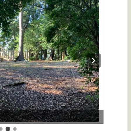
こほる 萩すすき」
草嵩寺跡の