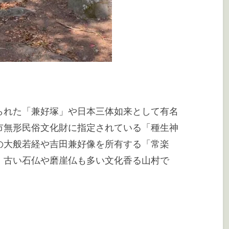
られた「兼好塚」や日本三体如来として有名
市無形民俗文化財に指定されている「種生神
の大般若経や吉田兼好像を所有する「常楽
。古い石仏や磨崖仏も多い文化香る山村で