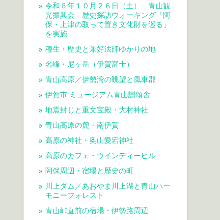
令和６年１０月２６日（土） 青山観
光振興会 歴史探訪ウォーキング「阿
保・上津の取って置き文化財を巡る」
を実施
種生・歴史と兼好法師ゆかりの地
名峰・尼ヶ岳（伊賀富士）
青山高原／伊勢湾の眺望と風車郡
伊賀市 ミュージアム青山讃頌舎
地震封じと重文宝殿・大村神社
青山高原の麓・南伊賀
高原の神社・奥山愛宕神社
高原のカフェ・ウインディーヒル
阿保周辺・宿場と歴史の町
川上ダム／あおやま川上湖と青山ハー
モニーフォレスト
青山峠直前の宿場・伊勢路周辺